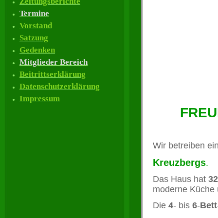
Zeitungsberichte
Termine
Vorstand
Satzung
Gedenken
Mitglieder Bereich
Beitrittserklärung
Datenschutzerklärung
Impressum
FREU
Wir betreiben ei
Kreuz
bergs
.
Das Haus hat
32
moderne 
Die
4
- bis
6
-
Bett