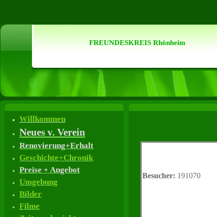
FREUNDESKREIS Rhönheim
Willkommen
Neues v. Verein
Renovierung+Erhalt
Geschichte+Chronik
Preise + Angebot
Besucher:
191070
Umgebung
Bilder
Filme