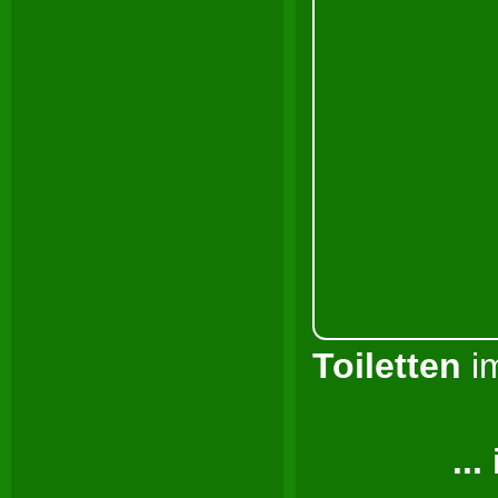
Toiletten
i
...